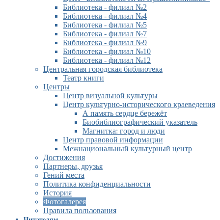
Библиотека - филиал №2
Библиотека - филиал №4
Библиотека - филиал №5
Библиотека - филиал №7
Библиотека - филиал №9
Библиотека - филиал №10
Библиотека - филиал №12
Центральная городская библиотека
Театр книги
Центры
Центр визуальной культуры
Центр культурно-исторического краеведения
А память сердце бережёт
Биобиблиографический указатель
Магнитка: город и люди
Центр правовой информации
Межнациональный культурный центр
Достижения
Партнеры, друзья
Гений места
Политика конфиденциальности
История
Фотогалерея
Правила пользования
Читателям