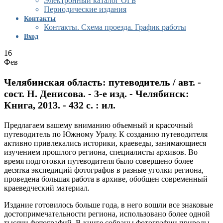
Электронный каталог ОГБ
Периодические издания
Контакты
Контакты. Схема проезда. График работы
Вход
16
Фев
Челябинская область: путеводитель / авт. -
сост. Н. Денисова. - 3-е изд. - Челябинск:
Книга, 2013. - 432 с. : ил.
Предлагаем вашему вниманию объемный и красочный
путеводитель по Южному Уралу. К созданию путеводителя
активно привлекались историки, краеведы, занимающиеся
изучением прошлого региона, специалисты архивов. Во
время подготовки путеводителя было совершено более
десятка экспедиций фотографов в разные уголки региона,
проведена большая работа в архиве, обобщен современный
краеведческий материал.
Издание готовилось больше года, в него вошли все знаковые
достопримечательности региона, использовано более одной
тысячи фотографий. В книге собраны фотографии природы