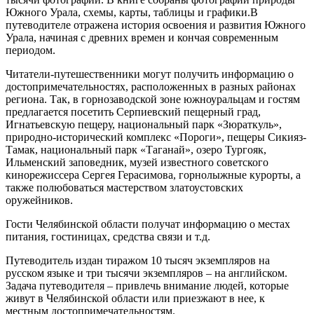
Южного Урала, схемы, карты, таблицы и графики.В
путеводителе отражена история освоения и развития Южного
Урала, начиная с древних времен и кончая современным
периодом.
Читатели-путешественники могут получить информацию о
достопримечательностях, расположенных в разных районах
региона. Так, в горнозаводской зоне южноуральцам и гостям
предлагается посетить Серпиевский пещерный град,
Игнатьевскую пещеру, национальный парк «Зюраткуль»,
природно-исторический комплекс «Пороги», пещеры Сикияз-
Тамак, национальный парк «Таганай», озеро Тургояк,
Ильменский заповедник, музей известного советского
кинорежиссера Сергея Герасимова, горнолыжные курорты, а
также полюбоваться мастерством златоустовских
оружейников.
Гости Челябинской области получат информацию о местах
питания, гостиницах, средства связи и т.д.
Путеводитель издан тиражом 10 тысяч экземпляров на
русском языке и три тысячи экземпляров – на английском.
Задача путеводителя – привлечь внимание людей, которые
живут в Челябинской области или приезжают в нее, к
местным достопримечательностям.