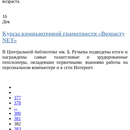
возраста.
16
Дек
Курсы компьютерной грамотности «Возрасту
NET»
В Центральной библиотеке им. Б. Ручьева подведены итоги и
награждены самые талантливые и эрудированные
пенсионеры, овладевшие первичными знаниями работы на
персональном компьютере и в сети Интернет.
377
378
...
380
381
382
383