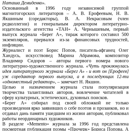
Наташа Демиденко».
Основанный в 1996 году независимой группой
магнитогорских литераторов – А. В. Ерофеевым, Н. В.
Якшиным (соредакторы), В. А. Некрасовым (член
редколлегии) и генеральным директором литературно-
издательского агентства «ТАН» А. Чернышевым, первый
выпуск журнала «Берег А», тираж которого составил 500
экземпляров, прервался из-за финансовых трудностей,
инфляции.
Журналист и поэт Борис Попов, писатель-афганец Олег
Хандусь, искусствовед Марина Абрамова, композитор
Владимир Сидоров – авторы первого номера нового
литературно-художественного журнала.
«Чуть проклюнулась
идея литературного журнала «Берег А» - и вот он [Ерофеев]
уж соредактор первого выпуска, а в последующих 12-ти
«одноместный редактор»
, – замечает Н. Якшин.
Целью и назначением журнала стала популяризация
творчества талантливых авторов, вовлечение читателей в
сферу культурных, эстетических, духовных поисков.
«Берег А» собирал под своей обложкой не только
произведения ярко заявивших о себе поэтов и прозаиков, но и
отдавал дань памяти ушедшим из жизни авторам, публиковал
работы неординарных художников.
В разделе «Memento» журнала за 1996 год представлена
посмертная публикация поэмы «Прочерк» Бориса Попова. А