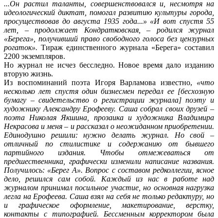
...Он растил таланты, совершенствовался и, несмотря на
идеологический диктат, помогал развитию культуры города,
просуществовав до августа 1935 года...» «И вот спустя 55
лет, – продолжает Кондратковская, – родился журнал
«Берега», получивший право свободного голоса без цензурных
рогаток».
Тираж единственного журнала «Берега» составил
2200 экземпляров.
Но журнал не исчез бесследно. Новое время дало изданию
вторую жизнь.
Из воспоминаний поэта Игоря Варламова известно,
«что
несколько лет спустя один бизнесмен передал ее [бесхозную
бумагу – свидетельство о регистрации журнала] поэту и
художнику Александру Ерофееву. Саша собрал своих друзей –
поэта Николая Якшина, прозаика и художника Владимира
Некрасова и меня – и рассказал о неожиданном приобретении.
Единодушно решили: нужно делать журнал. Но свой –
отличный по стилистике и содержанию от бывшего
партийного издания. Чтобы отмежеваться от
предшественника, графически изменили написание названия.
Получилось: «Берег А». Вопрос с составом редколлегии, ясное
дело, решился сам собой. Каждый из нас в работе над
журналом принимал посильное участие, но основная нагрузка
легла на Ерофеева. Саша взял на себя не только редактуру, но
и графическое оформление, макетирование, верстку,
контакты с типографией. Бессменным корректором была