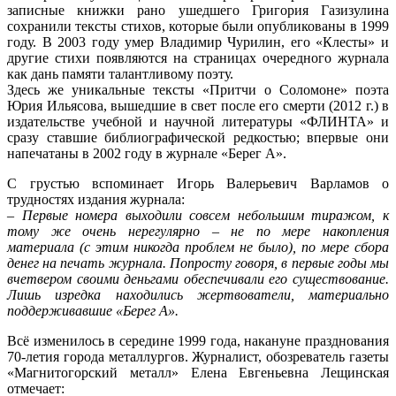
записные книжки рано ушедшего Григория Газизулина
сохранили тексты стихов, которые были опубликованы в 1999
году. В 2003 году умер Владимир Чурилин, его «Клесты» и
другие стихи появляются на страницах очередного журнала
как дань памяти талантливому поэту.
Здесь же уникальные тексты «Притчи о Соломоне» поэта
Юрия Ильясова, вышедшие в свет после его смерти (2012 г.) в
издательстве учебной и научной литературы «ФЛИНТА» и
сразу ставшие библиографической редкостью; впервые они
напечатаны в 2002 году в журнале «Берег А».
С грустью вспоминает Игорь Валерьевич Варламов о
трудностях издания журнала:
– Первые номера выходили совсем небольшим тиражом, к
тому же очень нерегулярно – не по мере накопления
материала (с этим никогда проблем не было), по мере сбора
денег на печать журнала. Попросту говоря, в первые годы мы
вчетвером своими деньгами обеспечивали его существование.
Лишь изредка находились жертвователи, материально
поддерживавшие «Берег А».
Всё изменилось в середине 1999 года, накануне празднования
70-летия города металлургов. Журналист, обозреватель газеты
«Магнитогорский металл» Елена Евгеньевна Лещинская
отмечает: