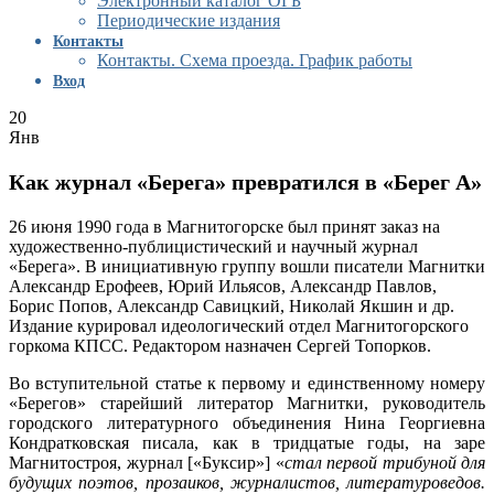
Электронный каталог ОГБ
Периодические издания
Контакты
Контакты. Схема проезда. График работы
Вход
20
Янв
Как журнал «Берега» превратился в «Берег А»
26 июня 1990 года в Магнитогорске был принят заказ на
художественно-публицистический и научный журнал
«Берега». В инициативную группу вошли писатели Магнитки
Александр Ерофеев, Юрий Ильясов, Александр Павлов,
Борис Попов, Александр Савицкий, Николай Якшин и др.
Издание курировал идеологический отдел Магнитогорского
горкома КПСС. Редактором назначен Сергей Топорков.
Во вступительной статье к первому и единственному номеру
«Берегов» старейший литератор Магнитки, руководитель
городского литературного объединения Нина Георгиевна
Кондратковская писала, как в тридцатые годы, на заре
Магнитостроя, журнал [«Буксир»] «
стал первой трибуной для
будущих поэтов, прозаиков, журналистов, литературоведов.