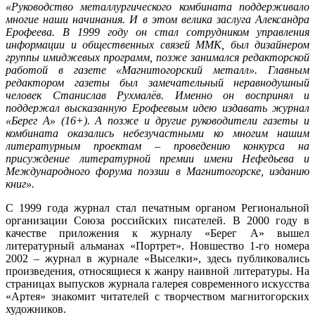
«Руководство металлургического комбината поддерживало
многие наши начинания. И в этом велика заслуга Александра
Ерофеева. В 1999 году он стал сотрудником управления
информации и общественных связей ММК, был дизайнером
группы имиджевых программ, позже занимался редакторской
работой в газете «Магнитогорский металл». Главным
редактором газеты был замечательный неравнодушный
человек Станислав Рухмалёв. Именно он воспринял и
поддержал высказанную Ерофеевым идею издавать журнал
«Берег А» (16+). А позже и другие руководители газеты и
комбината оказались небезучастными ко многим нашим
литературным проектам – проведению конкурса на
присуждение литературной премии имени Нефедьева и
Международного форума поэзии в Магнитогорске, изданию
книг».
С 1999 года журнал стал печатным органом Региональной
организации Союза российских писателей. В 2000 году в
качестве приложения к журналу «Берег А» вышел
литературный альманах «Портрет». Новшество 1-го номера
2002 – журнал в журнале «Выселки», здесь публиковались
произведения, относящиеся к жанру наивной литературы. На
страницах выпусков журнала галерея современного искусства
«Артея» знакомит читателей с творчеством магнитогорских
художников.