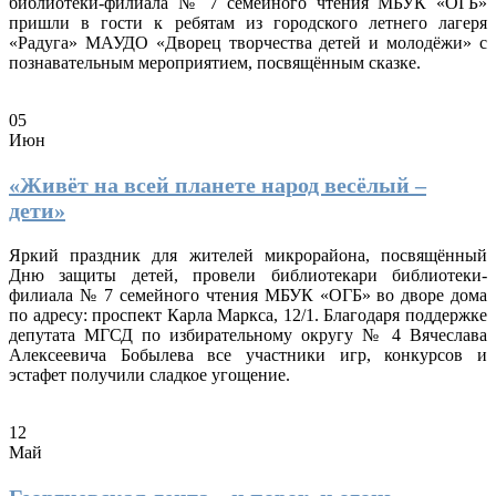
библиотеки-филиала № 7 семейного чтения МБУК «ОГБ»
пришли в гости к ребятам из городского летнего лагеря
«Радуга» МАУДО «Дворец творчества детей и молодёжи» с
познавательным мероприятием, посвящённым сказке.
05
Июн
«Живёт на всей планете народ весёлый –
дети»
Яркий праздник для жителей микрорайона, посвящённый
Дню защиты детей, провели библиотекари библиотеки-
филиала № 7 семейного чтения МБУК «ОГБ» во дворе дома
по адресу: проспект Карла Маркса, 12/1. Благодаря поддержке
депутата МГСД по избирательному округу № 4 Вячеслава
Алексеевича Бобылева все участники игр, конкурсов и
эстафет получили сладкое угощение.
12
Май