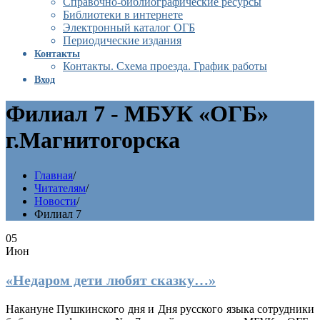
Справочно-библиографические ресурсы
Библиотеки в интернете
Электронный каталог ОГБ
Периодические издания
Контакты
Контакты. Схема проезда. График работы
Вход
Филиал 7 - МБУК «ОГБ»
г.Магнитогорска
Главная
/
Читателям
/
Новости
/
Филиал 7
05
Июн
«Недаром дети любят сказку…»
Накануне Пушкинского дня и Дня русского языка сотрудники