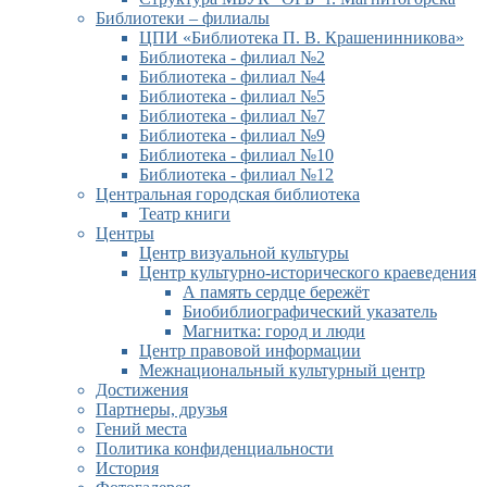
Библиотеки – филиалы
ЦПИ «Библиотека П. В. Крашенинникова»
Библиотека - филиал №2
Библиотека - филиал №4
Библиотека - филиал №5
Библиотека - филиал №7
Библиотека - филиал №9
Библиотека - филиал №10
Библиотека - филиал №12
Центральная городская библиотека
Театр книги
Центры
Центр визуальной культуры
Центр культурно-исторического краеведения
А память сердце бережёт
Биобиблиографический указатель
Магнитка: город и люди
Центр правовой информации
Межнациональный культурный центр
Достижения
Партнеры, друзья
Гений места
Политика конфиденциальности
История