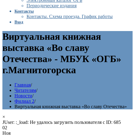
Электронный каталог ОГБ
Периодические издания
Контакты
Контакты. Схема проезда. График работы
Вход
Виртуальная книжная
выставка «Во славу
Отечества» - МБУК «ОГБ»
г.Магнитогорска
Главная
/
Читателям
/
Новости
/
Филиал 2
/
Виртуальная книжная выставка «Во славу Отечества»
×
JUser: :_load: Не удалось загрузить пользователя с ID: 685
02
Ноя