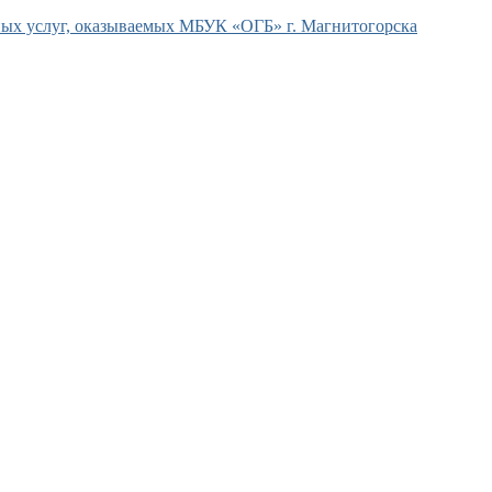
ых услуг, оказываемых МБУК «ОГБ» г. Магнитогорска