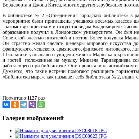
Вордсворта и Джона Китса, многих других зарубежных поэтов
В библиотеке № 2 «Объединения городских библиотек» в ра
мероприятие были приглашены учащиеся восьмых классов шко
знакомству с критиком и искусствоведом Владимиром Стасовы
образование получил в Лондонском университете. Он был н
Советской властью писателей и поэтов. Более полувека Марш
Он страстно желал сделать шедевры мирового искусства дос
французского, чешского, армянского, финского, литовского, ла
Школьники услышали и увидели живого Маршака в красочной 
и гостей, положенные на музыку Микаэла Таривердиева со
работающего при библиотеке. Они прочитали на английском и 
Думается, что такие встречи помогают расширить горизонт
«Библиотека мира», как называет себя библиотека № 2, видит 
Прочитано
1127
раз
Галерея изображений