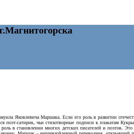
.Магнитогорска
амуила Яковлевича Маршака. Если его роль в развитии отечеств
ся поэт-сатирик, чьи стихотворные подписи к плакатам Кукр
роль в становлении многих детских писателей и поэтов. Это
Наконец, Маршак – непревзойденный переводчик, открывший ру