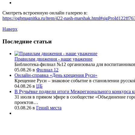
Смотреть встроенную онлайн галерею в:
https://ogbmagnitka.ru/item/422-nash-marshak.html#sigProId122ff76
Наверх
Последние статьи
Правилам движения - наше уважение
Библиотека-филиал №12 организовала для воспитаннико
05.08.26
в
Филиал 12
Онлайн-справка «День крещения Руси»
Крещение Руси – знаковое событие в становлении русско
04.08.26
в
ЦБ
В Ручьёвке подвели итоги Межрегионального конкурса к
31 июля в прямом эфире в сообществе «Объединение го
проектов…
03.08.26
в
Гений места