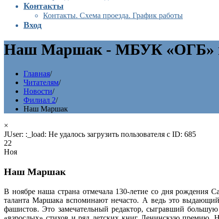
Контакты
Контакты. Схема проезда. График работы
Вход
Наш Маршак - МБУК «ОГБ» г
Главная
/
Читателям
/
Новости
/
Филиал 2
/
Наш Маршак
×
JUser: :_load: Не удалось загрузить пользователя с ID: 685
22
Ноя
Наш Маршак
В ноябре наша страна отмечала 130-летие со дня рождения С
таланта Маршака вспоминают нечасто. А ведь это выдающий
фашистов. Это замечательный редактор, сыгравший большую 
«взрослых» стихов и ряд детских книг Ленинскую премию. 