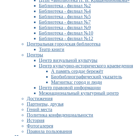
ЦПИ «Библиотека П. В. Крашенинникова»
Библиотека - филиал №2
Библиотека - филиал №4
Библиотека - филиал №5
Библиотека - филиал №7
Библиотека - филиал №9
Библиотека - филиал №10
Библиотека - филиал №12
Центральная городская библиотека
Театр книги
Центры
Центр визуальной культуры
Центр культурно-исторического краеведения
А память сердце бережёт
Биобиблиографический указатель
Магнитка: город и люди
Центр правовой информации
Межнациональный культурный центр
Достижения
Партнеры, друзья
Гений места
Политика конфиденциальности
История
Фотогалерея
Правила пользования