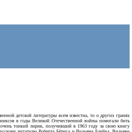
енной детской литературы всем известна, то о других гранях
ыниксов в годы Великой Отечественной войны помогали бить
 очень тонкий лирик, получивший в 1963 году за свою книгу
сскому читателю Роберта Бёрнса и Вильяма Блейка, Вильяма