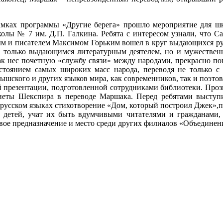
.
мках программы «Другие берега» прошло мероприятие для шк
лы № 7 им. Д.П. Галкина. Ребята с интересом узнали, что С
м и писателем Максимом Горьким вошел в круг выдающихся рус
е только выдающимся литературным деятелем, но и мужестве
ак нес почетную «службу связи» между народами, прекрасно по
тоянием самых широких масс народа, переводя не только с а
тышского и других языков мира, как современников, так и поэто
презентации, подготовленной сотрудниками библиотеки. Прозв
неты Шекспира в переводе Маршака. Перед ребятами выступ
русском языках стихотворение «Дом, который построил Джек»,п
ы детей, учат их быть вдумчивыми читателями и гражданами,
свое предназначение и место среди других филиалов «Объединен