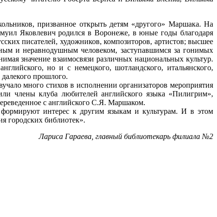
ольников, призванное открыть детям «другого» Маршака. На
амуил Яковлевич родился в Воронеже, в юные годы благодаря
ских писателей, художников, композиторов, артистов; высшее
нным и неравнодушным человеком, заступавшимся за гонимых
нимая значение взаимосвязи различных национальных культур.
нглийского, но и с немецкого, шотландского, итальянского,
в далекого прошлого.
учало много стихов в исполнении организаторов мероприятия
или члены клуба любителей английского языка «Пилигрим»,
ереведенное с английского С.Я. Маршаком.
 формируют интерес к другим языкам и культурам. И в этом
ия городских библиотек».
Лариса Гараева, главный библиотекарь филиала №2