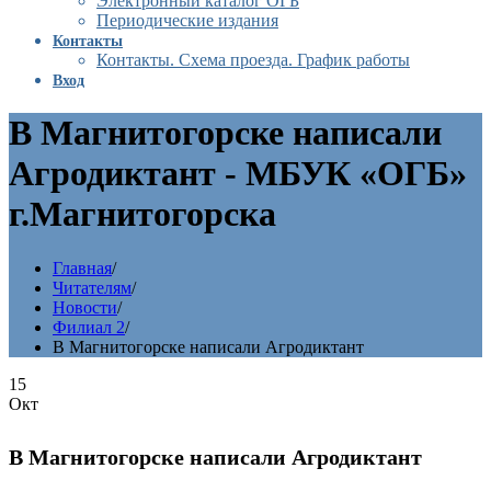
Электронный каталог ОГБ
Периодические издания
Контакты
Контакты. Схема проезда. График работы
Вход
В Магнитогорске написали
Агродиктант - МБУК «ОГБ»
г.Магнитогорска
Главная
/
Читателям
/
Новости
/
Филиал 2
/
В Магнитогорске написали Агродиктант
15
Окт
В Магнитогорске написали Агродиктант