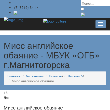
+7 (3519) 34-14-11
Toggl
naviga
Мисс английское
обаяние - МБУК «ОГБ»
г.Магнитогорска
Главная
/
Читателям
/
Новости
/
Филиал 5
/
Мисс английское обаяние
18
Дек
Мисс английское обаяние