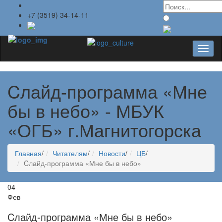
+7 (3519) 34-14-11
Toggl
naviga
Cлайд-программа «Мне
бы в небо» - МБУК
«ОГБ» г.Магнитогорска
Главная
/
Читателям
/
Новости
/
ЦБ
/
Cлайд-программа «Мне бы в небо»
04
Фев
Cлайд-программа «Мне бы в небо»