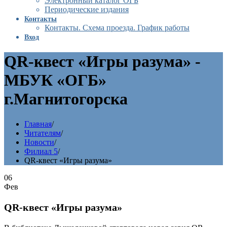
Электронный каталог ОГБ
Периодические издания
Контакты
Контакты. Схема проезда. График работы
Вход
QR-квест «Игры разума» -
МБУК «ОГБ»
г.Магнитогорска
Главная
/
Читателям
/
Новости
/
Филиал 5
/
QR-квест «Игры разума»
06
Фев
QR-квест «Игры разума»