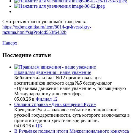
Смотреть встроенную онлайн галерею в:
https://ogbmagnitka.ru/item/8014-qr-kvest-igry-
razuma.html#sigProIdd553f6432b
Наверх
Последние статьи
Правилам движения - наше уважение
Библиотека-филиал №12 организовала для
воспитанников детского сада №5 беседу-диалог
«Правилам движения-наше уважение!», посвященную
Международному дню светофора.
05.08.26
в
Филиал 12
Онлайн-справка «День крещения Руси»
Крещение Руси – знаковое событие в становлении
русской государственности, суть которого заключается в
принятии единой христианской религии.
04.08.26
в
ЦБ
В Ручьёвке подвели итоги Межрегионального конкурса