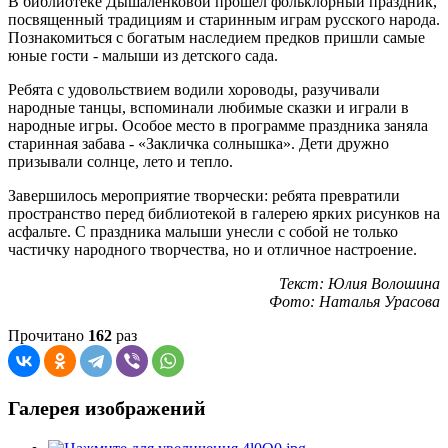
В библиотеке Дышаленковой прошел фольклорный праздник,
посвященный традициям и старинным играм русского народа.
Познакомиться с богатым наследием предков пришли самые
юные гости - малыши из детского сада.
Ребята с удовольствием водили хороводы, разучивали
народные танцы, вспоминали любимые сказки и играли в
народные игры. Особое место в программе праздника заняла
старинная забава - «Закличка солнышка». Дети дружно
призывали солнце, лето и тепло.
Завершилось мероприятие творчески: ребята превратили
пространство перед библиотекой в галерею ярких рисунков на
асфальте. С праздника малыши унесли с собой не только
частичку народного творчества, но и отличное настроение.
Текст: Юлия Волошина
Фото: Наталья Урасова
Прочитано
162
раз
Галерея изображений