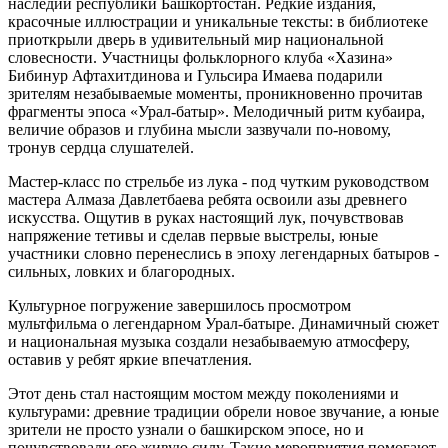
наследии республики Башкортостан. Редкие издания,
красочные иллюстрации и уникальные тексты: в библиотеке
приоткрыли дверь в удивительный мир национальной
словесности. Участницы фольклорного клуба «Хазина»
Бибинур Афтахитдинова и Гульсира Имаева подарили
зрителям незабываемые моменты, проникновенно прочитав
фрагменты эпоса «Урал‑батыр». Мелодичный ритм кубаира,
величие образов и глубина мысли зазвучали по‑новому,
тронув сердца слушателей.
Мастер‑класс по стрельбе из лука - под чутким руководством
мастера Алмаза Давлетбаева ребята освоили азы древнего
искусства. Ощутив в руках настоящий лук, почувствовав
напряжение тетивы и сделав первые выстрелы, юные
участники словно перенеслись в эпоху легендарных батыров -
сильных, ловких и благородных.
Культурное погружение завершилось просмотром
мультфильма о легендарном Урал‑батыре. Динамичный сюжет
и национальная музыка создали незабываемую атмосферу,
оставив у ребят яркие впечатления.
Этот день стал настоящим мостом между поколениями и
культурами: древние традиции обрели новое звучание, а юные
зрители не просто узнали о башкирском эпосе, но и
почувствовали его живую силу. Такие мероприятия помогают