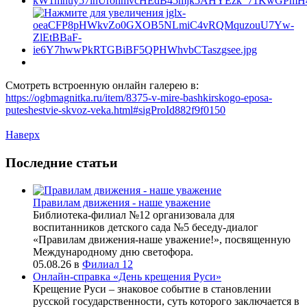
Смотреть встроенную онлайн галерею в:
https://ogbmagnitka.ru/item/8375-v-mire-bashkirskogo-eposa-
puteshestvie-skvoz-veka.html#sigProId882f9f0150
Наверх
Последние статьи
Правилам движения - наше уважение
Библиотека-филиал №12 организовала для
воспитанников детского сада №5 беседу-диалог
«Правилам движения-наше уважение!», посвященную
Международному дню светофора.
05.08.26
в
Филиал 12
Онлайн-справка «День крещения Руси»
Крещение Руси – знаковое событие в становлении
русской государственности, суть которого заключается в