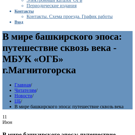
Электронный каталог ОГБ
Периодические издания
Контакты
Контакты. Схема проезда. График работы
Вход
В мире башкирского эпоса:
путешествие сквозь века -
МБУК «ОГБ»
г.Магнитогорска
Главная
/
Читателям
/
Новости
/
ЦБ
/
В мире башкирского эпоса: путешествие сквозь века
11
Июн
В мире башкирского эпоса: путешествие