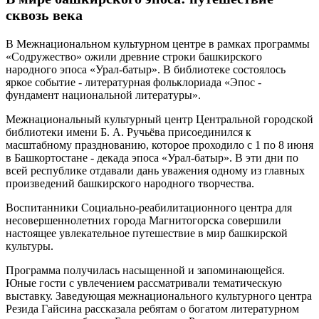
сквозь века
В Межнациональном культурном центре в рамках программы
«Содружество» ожили древние строки башкирского
народного эпоса «Урал‑батыр». В библиотеке состоялось
яркое событие - литературная фольклориада «Эпос -
фундамент национальной литературы».
Межнациональный культурный центр Центральной городской
библиотеки имени Б. А. Ручьёва присоединился к
масштабному празднованию, которое проходило с 1 по 8 июня
в Башкортостане - декада эпоса «Урал‑батыр». В эти дни по
всей республике отдавали дань уважения одному из главных
произведений башкирского народного творчества.
Воспитанники Социально‑реабилитационного центра для
несовершеннолетних города Магнитогорска совершили
настоящее увлекательное путешествие в мир башкирской
культуры.
Программа получилась насыщенной и запоминающейся.
Юные гости с увлечением рассматривали тематическую
выставку. Заведующая межнационального культурного центра
Резида Гайсина рассказала ребятам о богатом литературном